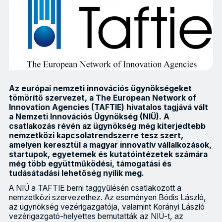
Az európai nemzeti innovációs ügynökségeket
tömörítő szervezet, a The European Network of
Innovation Agencies (TAFTIE) hivatalos tagjává vált
a Nemzeti Innovációs Ügynökség (NIÜ). A
csatlakozás révén az ügynökség még kiterjedtebb
nemzetközi kapcsolatrendszerre tesz szert,
amelyen keresztül a magyar innovatív vállalkozások,
startupok, egyetemek és kutatóintézetek számára
még több együttműködési, támogatási és
tudásátadási lehetőség nyílik meg.
A NIÜ a TAFTIE berni taggyűlésén csatlakozott a
nemzetközi szervezethez. Az eseményen Bódis László,
az ügynökség vezérigazgatója, valamint Korányi László
vezérigazgató-helyettes bemutatták az NIÜ-t, az