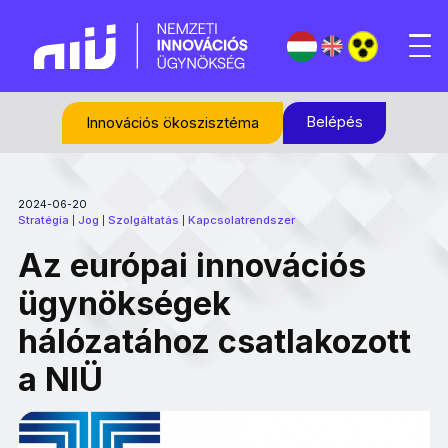
Belépés
Innovációs ökoszisztéma
2024-06-20
Stratégia
Jog
Szolgáltatás
Kapcsolatrendszer
|
|
|
Az európai innovációs
ügynökségek
hálózatához csatlakozott
a NIÜ