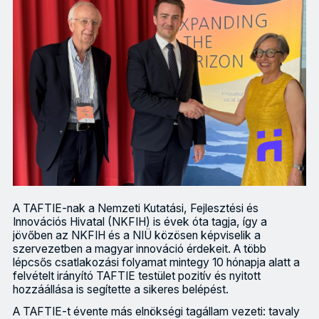
A TAFTIE-nak a Nemzeti Kutatási, Fejlesztési és
Innovációs Hivatal (NKFIH) is évek óta tagja, így a
jövőben az NKFIH és a NIÜ közösen képviselik a
szervezetben a magyar innováció érdekeit. A több
lépcsős csatlakozási folyamat mintegy 10 hónapja alatt a
felvételt irányító TAFTIE testület pozitív és nyitott
hozzáállása is segítette a sikeres belépést.
A TAFTIE-t évente más elnökségi tagállam vezeti: tavaly