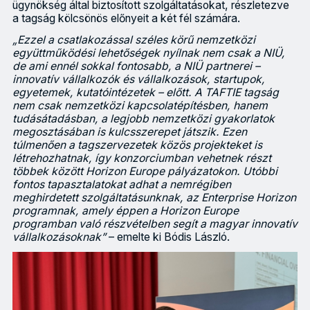
ügynökség által biztosított szolgáltatásokat, részletezve
a tagság kölcsönös előnyeit a két fél számára.
„Ezzel a csatlakozással széles körű nemzetközi
együttműködési lehetőségek nyílnak nem csak a NIÜ,
de ami ennél sokkal fontosabb, a NIÜ partnerei –
innovatív vállalkozók és vállalkozások, startupok,
egyetemek, kutatóintézetek – előtt. A TAFTIE tagság
nem csak nemzetközi kapcsolatépítésben, hanem
tudásátadásban, a legjobb nemzetközi gyakorlatok
megosztásában is kulcsszerepet játszik. Ezen
túlmenően a tagszervezetek közös projekteket is
létrehozhatnak, így konzorciumban vehetnek részt
többek között Horizon Europe pályázatokon. Utóbbi
fontos tapasztalatokat adhat a nemrégiben
meghirdetett szolgáltatásunknak, az Enterprise Horizon
programnak, amely éppen a Horizon Europe
programban való részvételben segít a magyar innovatív
vállalkozásoknak”
– emelte ki Bódis László.