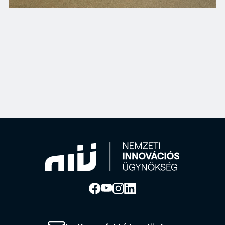
Az európai nemzeti innovációs ügynökségeket tömörítő szerveze