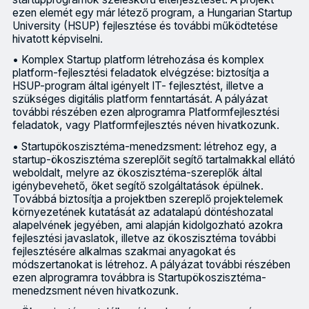
ezen elemét egy már létező program, a Hungarian Startup
University (HSUP) fejlesztése és további működtetése
hivatott képviselni.
• Komplex Startup platform létrehozása és komplex
platform-fejlesztési feladatok elvégzése: biztosítja a
HSUP-program által igényelt IT- fejlesztést, illetve a
szükséges digitális platform fenntartását. A pályázat
további részében ezen alprogramra Platformfejlesztési
feladatok, vagy Platformfejlesztés néven hivatkozunk.
• Startupökoszisztéma-menedzsment: létrehoz egy, a
startup-ökoszisztéma szereplőit segítő tartalmakkal ellátó
weboldalt, melyre az ökoszisztéma-szereplők által
igénybevehető, őket segítő szolgáltatások épülnek.
Továbbá biztosítja a projektben szereplő projektelemek
környezetének kutatását az adatalapú döntéshozatal
alapelvének jegyében, ami alapján kidolgozható azokra
fejlesztési javaslatok, illetve az ökoszisztéma további
fejlesztésére alkalmas szakmai anyagokat és
módszertanokat is létrehoz. A pályázat további részében
ezen alprogramra továbbra is Startupökoszisztéma-
menedzsment néven hivatkozunk.