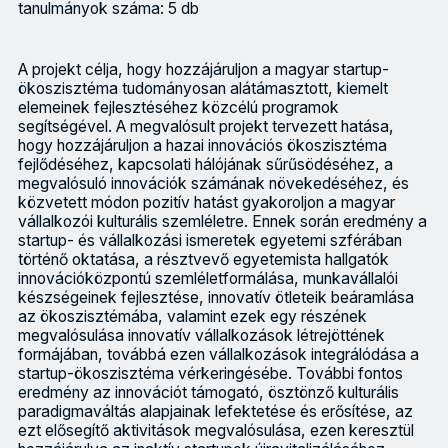
tanulmányok száma: 5 db
A projekt célja, hogy hozzájáruljon a magyar startup-
ökoszisztéma tudományosan alátámasztott, kiemelt
elemeinek fejlesztéséhez közcélú programok
segítségével. A megvalósult projekt tervezett hatása,
hogy hozzájáruljon a hazai innovációs ökoszisztéma
fejlődéséhez, kapcsolati hálójának sűrűsödéséhez, a
megvalósuló innovációk számának növekedéséhez, és
közvetett módon pozitív hatást gyakoroljon a magyar
vállalkozói kulturális szemléletre. Ennek során eredmény a
startup- és vállalkozási ismeretek egyetemi szférában
történő oktatása, a résztvevő egyetemista hallgatók
innovációközpontú szemléletformálása, munkavállalói
készségeinek fejlesztése, innovatív ötleteik beáramlása
az ökoszisztémába, valamint ezek egy részének
megvalósulása innovatív vállalkozások létrejöttének
formájában, továbbá ezen vállalkozások integrálódása a
startup-ökoszisztéma vérkeringésébe. További fontos
eredmény az innovációt támogató, ösztönző kulturális
paradigmaváltás alapjainak lefektetése és erősítése, az
ezt elősegítő aktivitások megvalósulása, ezen keresztül