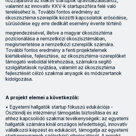
hozzájárulva az inaktív startupok újravitalizálásához,
valamint az innovatív KKV-k startupszféra felé való
tereléséhez is. További fontos eredmény az
ökoszisztéma szereplők közötti kapcsolatok erősödése,
sűrűsödése egy erre dedikált esemény évente történő
megrendezésével, illetve a magyar ökoszisztéma
pozícionálása a nemzetközi ökoszisztémában,
megismertetése a nemzetközi szereplők számára.
További fontos eredmény a fenti projektelemek
kiértékelése, fejlesztése, az ökoszisztéma-szereplőket
támogató weboldal létrehozása, számukra segítő
szolgáltatások nyújtása, valamint az ökoszisztéma
fejlesztését célzó szakmai anyagok és módszertanok
kidolgozása.
A projekt elemei a következők:
• Egyetemi hallgatók startup fókuszú edukációja -
Ösztöndíj és intézményi támogatás biztosítása és az
ehhez kapcsolódó szakmai tevékenységek: az egyetemi
hallgatók számára kínál országos lefedettségű, innovatív
vállalkozói képzést és edukációt, támogatja az egyetemi
startupprogramok széleskörű elterjesztését. A projekt