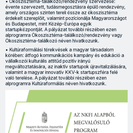
• Ökoszisztéma-találkozó/rendezvény szervezése:
évente szervezett, tudásmegosztásra épülő rendezvény,
amely országos szinten tereli össze az ökoszisztéma
érdekelt szereplőit, valamint pozícionálja Magyarországot
és Budapestet, mint Közép-Európa egyik
startupközpontját. A pályázat további részében ezen
alprogramra Ökoszisztéma-találkozó/rendezvény vagy
Ökoszisztéma-találkozó néven hivatkozunk.
• Kultúraformálási törekvések a magyar társadalom
körében: átfogó kommunikációs kampány és edukáció a
vállalkozói kulturális attitűd pozitív irányú
megváltoztatására, az inaktív startupok újravitalizálására,
valamint a magyar innovatív KKV-k startupszféra felé
való terelése. A pályázat további részében ezen
alprogramra Kultúraformálás néven hivatkozunk.