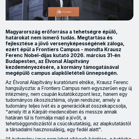
Magyarország erőforrása a tehetségre épülő,
határokat nem ismerő tudás. Megtartása és
fejlesztése a jövő versenyképességének záloga,
ezért épül a Frontiers Campus - mondta Krausz
Ferenc Nobel-díjas kutató 2026. március 31-én
Budapesten, az Élvonal Alapítvány
kezdeményezésére, a kormány támogatásával
megépülő campus alapkőletételi ünnepségén.
Az Élvonal Alapítvány kuratóriumi elnöke, Krausz Ferenc
hangsúlyozta: a Frontiers Campus nem egyszerűen egy új
intézmény, nem csupán kutatóközpont lesz, hanem egy
tudományos ökoszisztéma, olyan rendszer, amely a
tudomány teljes ívét és a generációkat összekapcsolja,
"amely itt a Kárpát-medencében és messze annak
határain túl is formálja majd a jövőt, a
tehetséggondozástól a csúcskutatásig, az alapkutatástól
a társadalmi hasznosulásig, egy fedél alatt".