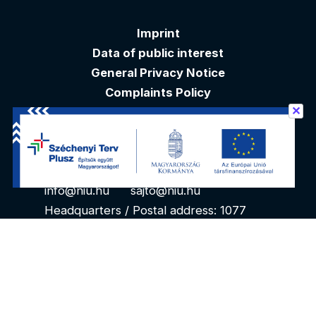
Imprint
Data of public interest
General Privacy Notice
Complaints Policy
✕
Akadálymentesítési nyilatkozat
Contacts
info@niu.hu
sajto@niu.hu
Headquarters / Postal address: 1077
Budapest, Kéthly Anna tér 1. 1. floor
reon.digital