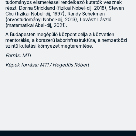
tudományos elismeréssel rendelkező kutatók vesznek
részt: Donna Strickland (fizikai Nobel-díj, 2018), Steven
Chu (fizikai Nobel-díj, 1997), Randy Schekman
(orvostudományi Nobel-díj, 2013), Lovász László
(matematikai Abel-díj, 2021).
A Budapesten megépülő központ célja a közvetlen
mentorálás, a korszerű laborinfrastruktúra, a nemzetközi
szintű kutatási környezet megteremtése.
Forrás: MTI
Képek forrása: MTI / Hegedüs Róbert
Magyarország erőforrása a tehetségre épülő, határokat nem ism