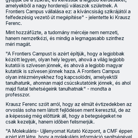
amelyekből a nagy horderejű válaszok születnek. A
Frontiers Campus vállalása ez: a kíváncsiság szikrájától a
felfedezésig vezető út megépítése" - jelentette ki Krausz
Ferenc.
Mint hozzáfűzte, a tudomány mércéje nem nemzeti,
hanem nemzetközi, és mindig a legmagasabb szinthez
méri magát.
"A Frontiers Campust is azért építjük, hogy a legjobbak
között legyen, olyan hely legyen, ahová a világ legjobb
kutatói is szívesen jönnek, és ahová a legjobb magyar
kutatók is szívesen jönnek haza. A Frontiers Campus
olyan intézményekhez fog kapcsolódni, amelyektől
tanulhatunk, ahonnan majd csúcskutatóink jönnek, és ahol
majd fiatal tehetségeink tanulhatnak" - mondta a
professzor.
Krausz Ferenc szólt arról, hogy az elmúlt évtizedekben az
orvoslás soha nem látott fejlődésen ment keresztül, de az
a képesség még előttünk áll, hogy a betegségeket ne
csak kezeljük, hanem időben felismerjük.
"A Molekuláris- Ujjlenyomat Kutató Központ, a CMF éppen
ezért jött létre, hogy a molekuláris információ segítségével