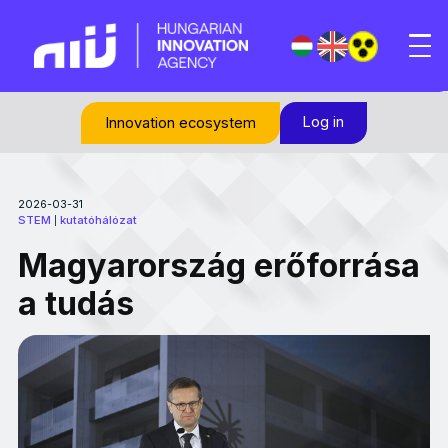
Log in
Innovation ecosystem
2026-03-31
STEM
kutatóhálózat
|
Magyarország erőforrása
a tudás