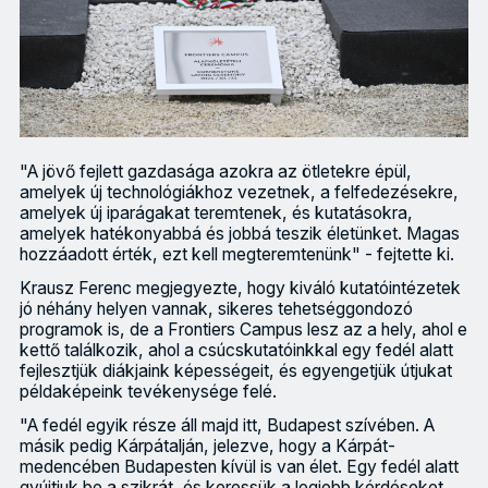
"A jövő fejlett gazdasága azokra az ötletekre épül,
amelyek új technológiákhoz vezetnek, a felfedezésekre,
amelyek új iparágakat teremtenek, és kutatásokra,
amelyek hatékonyabbá és jobbá teszik életünket. Magas
hozzáadott érték, ezt kell megteremtenünk" - fejtette ki.
Krausz Ferenc megjegyezte, hogy kiváló kutatóintézetek
jó néhány helyen vannak, sikeres tehetséggondozó
programok is, de a Frontiers Campus lesz az a hely, ahol e
kettő találkozik, ahol a csúcskutatóinkkal egy fedél alatt
fejlesztjük diákjaink képességeit, és egyengetjük útjukat
példaképeink tevékenysége felé.
"A fedél egyik része áll majd itt, Budapest szívében. A
másik pedig Kárpátalján, jelezve, hogy a Kárpát-
medencében Budapesten kívül is van élet. Egy fedél alatt
gyújtjuk be a szikrát, és keressük a legjobb kérdéseket,