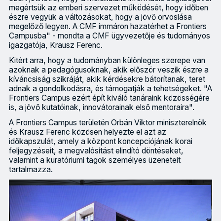
megértsük az emberi szervezet működését, hogy időben
észre vegyük a változásokat, hogy a jövő orvoslása
megelőző legyen. A CMF immáron hazatérhet a Frontiers
Campusba" - mondta a CMF ügyvezetője és tudományos
igazgatója, Krausz Ferenc.
Kitért arra, hogy a tudományban különleges szerepe van
azoknak a pedagógusoknak, akik először veszik észre a
kíváncsiság szikráját, akik kérdésekre bátorítanak, teret
adnak a gondolkodásra, és támogatják a tehetségeket. "A
Frontiers Campus ezért épít kiváló tanáraink közösségére
is, a jövő kutatóinak, innovátorainak első mentoraira".
A Frontiers Campus területén Orbán Viktor miniszterelnök
és Krausz Ferenc közösen helyezte el azt az
időkapszulát, amely a központ koncepciójának korai
feljegyzéseit, a megvalósítást elindító döntéseket,
valamint a kuratóriumi tagok személyes üzeneteit
tartalmazza.