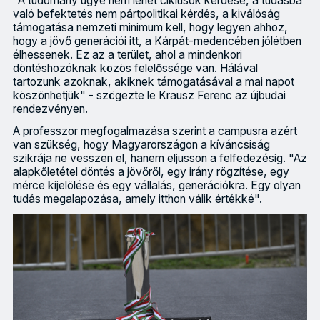
"A tudomány ügye nem lehet ciklusok kérdése, a tudásba
való befektetés nem pártpolitikai kérdés, a kiválóság
támogatása nemzeti minimum kell, hogy legyen ahhoz,
hogy a jövő generációi itt, a Kárpát-medencében jólétben
élhessenek. Ez az a terület, ahol a mindenkori
döntéshozóknak közös felelőssége van. Hálával
tartozunk azoknak, akiknek támogatásával a mai napot
köszönhetjük" - szögezte le Krausz Ferenc az újbudai
rendezvényen.
A professzor megfogalmazása szerint a campusra azért
van szükség, hogy Magyarországon a kíváncsiság
szikrája ne vesszen el, hanem eljusson a felfedezésig. "Az
alapkőletétel döntés a jövőről, egy irány rögzítése, egy
mérce kijelölése és egy vállalás, generációkra. Egy olyan
tudás megalapozása, amely itthon válik értékké".