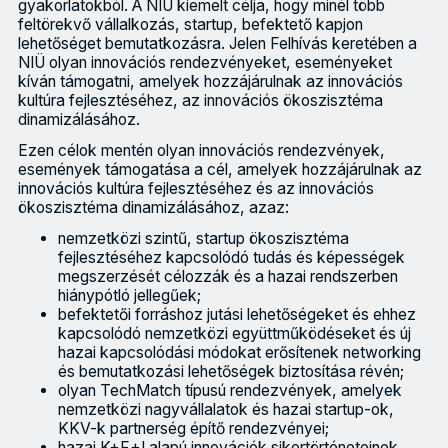
gyakorlatokból. A NIÜ kiemelt célja, hogy minél több
feltörekvő vállalkozás, startup, befektető kapjon
lehetőséget bemutatkozásra. Jelen Felhívás keretében a
NIÜ olyan innovációs rendezvényeket, eseményeket
kíván támogatni, amelyek hozzájárulnak az innovációs
kultúra fejlesztéséhez, az innovációs ökoszisztéma
dinamizálásához.
Ezen célok mentén olyan innovációs rendezvények,
események támogatása a cél, amelyek hozzájárulnak az
innovációs kultúra fejlesztéséhez és az innovációs
ökoszisztéma dinamizálásához, azaz:
nemzetközi szintű, startup ökoszisztéma
fejlesztéséhez kapcsolódó tudás és képességek
megszerzését célozzák és a hazai rendszerben
hiánypótló jellegűek;
befektetői forráshoz jutási lehetőségeket és ehhez
kapcsolódó nemzetközi együttműködéseket és új
hazai kapcsolódási módokat erősítenek networking
és bemutatkozási lehetőségek biztosítása révén;
olyan TechMatch típusú rendezvények, amelyek
nemzetközi nagyvállalatok és hazai startup-ok,
KKV-k partnerség építő rendezvényei;
hazai K+F+I alapú innovációk sikertörténeteinek