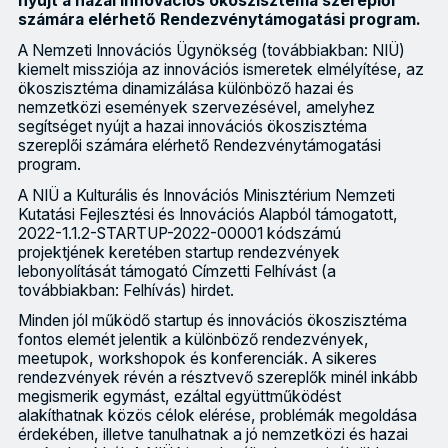
nyújt a hazai innovációs ökoszisztéma szereplői
számára elérhető Rendezvénytámogatási program.
A Nemzeti Innovációs Ügynökség (továbbiakban: NIÜ)
kiemelt missziója az innovációs ismeretek elmélyítése, az
ökoszisztéma dinamizálása különböző hazai és
nemzetközi események szervezésével, amelyhez
segítséget nyújt a hazai innovációs ökoszisztéma
szereplői számára elérhető Rendezvénytámogatási
program.
A NIÜ a Kulturális és Innovációs Minisztérium Nemzeti
Kutatási Fejlesztési és Innovációs Alapból támogatott,
2022-1.1.2-STARTUP-2022-00001 kódszámú
projektjének keretében startup rendezvények
lebonyolítását támogató Címzetti Felhívást (a
továbbiakban: Felhívás) hirdet.
Minden jól működő startup és innovációs ökoszisztéma
fontos elemét jelentik a különböző rendezvények,
meetupok, workshopok és konferenciák. A sikeres
rendezvények révén a résztvevő szereplők minél inkább
megismerik egymást, ezáltal együttműködést
alakíthatnak közös célok elérése, problémák megoldása
érdekében, illetve tanulhatnak a jó nemzetközi és hazai