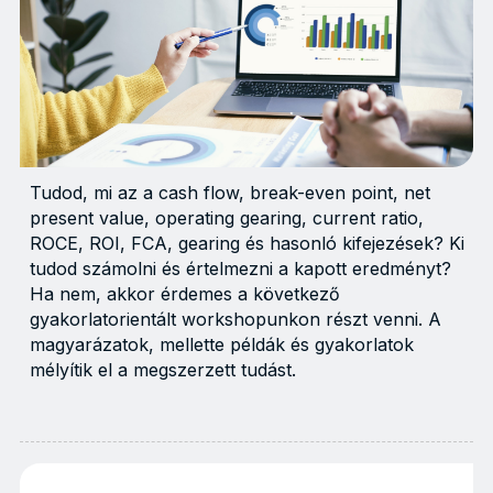
Tudod, mi az a cash flow, break-even point, net
present value, operating gearing, current ratio,
ROCE, ROI, FCA, gearing és hasonló kifejezések? Ki
tudod számolni és értelmezni a kapott eredményt?
Ha nem, akkor érdemes a következő
gyakorlatorientált workshopunkon részt venni. A
magyarázatok, mellette példák és gyakorlatok
mélyítik el a megszerzett tudást.
Tudod, mi az a cash flow, break-even point, net present va