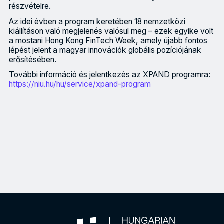
részvételre.
Az idei évben a program keretében 18 nemzetközi
kiállításon való megjelenés valósul meg – ezek egyike volt
a mostani Hong Kong FinTech Week, amely újabb fontos
lépést jelent a magyar innovációk globális pozíciójának
erősítésében.
További információ és jelentkezés az XPAND programra:
https://niu.hu/hu/service/xpand-program
A Nemzeti Innovációs Ügynökség XPAND programjának köszönhetően