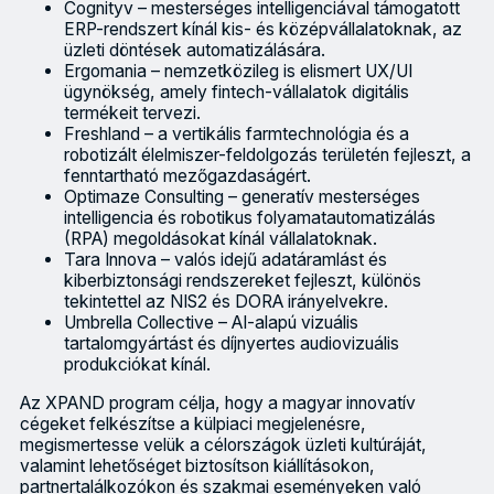
Cognityv – mesterséges intelligenciával támogatott
ERP-rendszert kínál kis- és középvállalatoknak, az
üzleti döntések automatizálására.
Ergomania – nemzetközileg is elismert UX/UI
ügynökség, amely fintech-vállalatok digitális
termékeit tervezi.
Freshland – a vertikális farmtechnológia és a
robotizált élelmiszer-feldolgozás területén fejleszt, a
fenntartható mezőgazdaságért.
Optimaze Consulting – generatív mesterséges
intelligencia és robotikus folyamatautomatizálás
(RPA) megoldásokat kínál vállalatoknak.
Tara Innova – valós idejű adatáramlást és
kiberbiztonsági rendszereket fejleszt, különös
tekintettel az NIS2 és DORA irányelvekre.
Umbrella Collective – AI-alapú vizuális
tartalomgyártást és díjnyertes audiovizuális
produkciókat kínál.
Az XPAND program célja, hogy a magyar innovatív
cégeket felkészítse a külpiaci megjelenésre,
megismertesse velük a célországok üzleti kultúráját,
valamint lehetőséget biztosítson kiállításokon,
partnertalálkozókon és szakmai eseményeken való