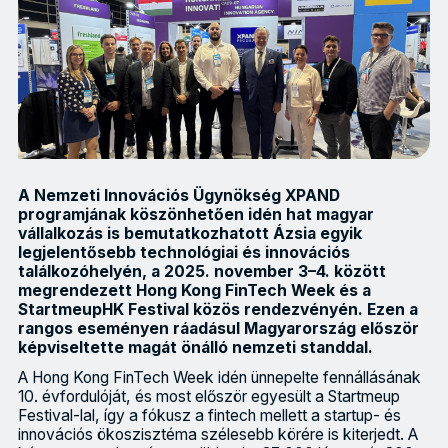
A Nemzeti Innovációs Ügynökség XPAND
programjának köszönhetően idén hat magyar
vállalkozás is bemutatkozhatott Ázsia egyik
legjelentősebb technológiai és innovációs
találkozóhelyén, a 2025. november 3–4. között
megrendezett Hong Kong FinTech Week és a
StartmeupHK Festival közös rendezvényén. Ezen a
rangos eseményen ráadásul Magyarország először
képviseltette magát önálló nemzeti standdal.
A Hong Kong FinTech Week idén ünnepelte fennállásának
10. évfordulóját, és most először egyesült a Startmeup
Festival-lal, így a fókusz a fintech mellett a startup- és
innovációs ökoszisztéma szélesebb körére is kiterjedt. A