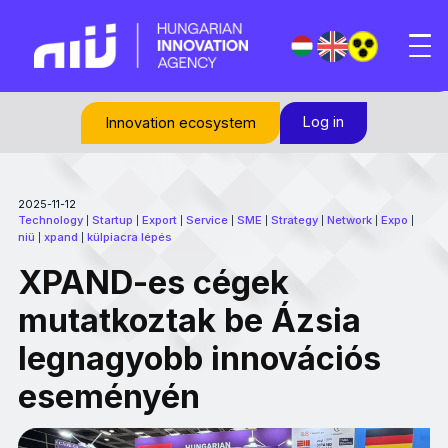
Log in
Innovation ecosystem
2025-11-12
Technology
Startup
Export
Service
SME
Strategy
Network
Expo
|
|
|
|
|
|
|
|
niü
xpand
külpiacra lépés
|
|
XPAND-es cégek
mutatkoztak be Ázsia
legnagyobb innovációs
eseményén