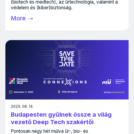
(biotech és medtech), az űrtechnológia, valamint a
védelem és (kiber)biztonság.
More
2025. 08. 14.
Budapesten gyűlnek össze a világ
vezető Deep Tech szakértői
Pontosan négy hét múlva űr-, bio- és