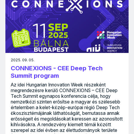
2025. 09. 05.
CONNEXIONS - CEE Deep Tech
Summit program
Az idei Hungarian Innovation Week részeként
megrendezésre kerülő CONNEXIONS – CEE Deep
Tech Summit egynapos konferencia célja, hogy
nemzetközi szinten erősítse a magyar és szélesebb
értelemben a kelet-közép-európai régió Deep Tech
ökoszisztémájának láthatóságát, bemutassa annak
erősségeit és megoldásokat keressen az azonosított
kihívásokra. A rendezvény kiemelt témái között
szerepel az idei évben az élettudományok területe