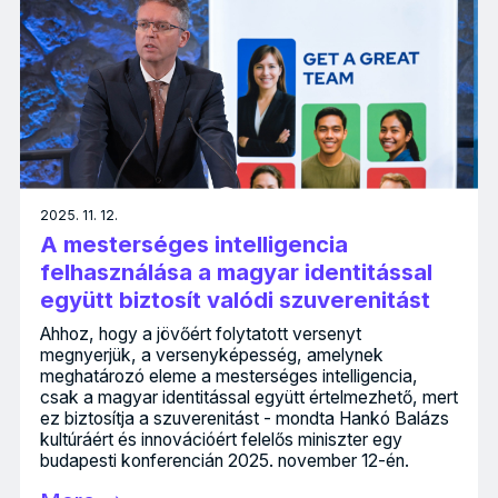
2025. 11. 12.
A mesterséges intelligencia
felhasználása a magyar identitással
együtt biztosít valódi szuverenitást
Ahhoz, hogy a jövőért folytatott versenyt
megnyerjük, a versenyképesség, amelynek
meghatározó eleme a mesterséges intelligencia,
csak a magyar identitással együtt értelmezhető, mert
ez biztosítja a szuverenitást - mondta Hankó Balázs
kultúráért és innovációért felelős miniszter egy
budapesti konferencián 2025. november 12-én.