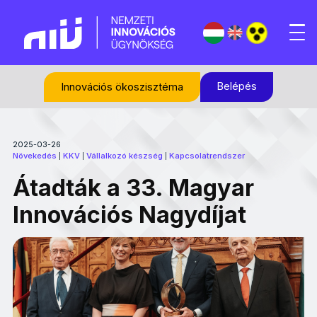
Belépés
Innovációs ökoszisztéma
2025-03-26
Növekedés
KKV
Vállalkozó készség
Kapcsolatrendszer
|
|
|
Átadták a 33. Magyar
Innovációs Nagydíjat