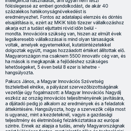
intelligencia használatát, ami ugyan nem teszi
fölöslegessé az emberi gondolkodást, de akár 40
százalékos hatékonyságnövekedést is
eredményezhet. Fontos az adatalapú elemzés és döntés
elsajátítása is, ezért az MKIK több tízezer vállalkozáshoz
akarja ezt a tudást eljuttatni rövid időn belül -
mondta. Innovációra szükség van, hiszen az elmúlt évek
legsikeresebb vállalkozásai is mind olyan társaságok
voltak, amelyek egyetemekkel, kutatóintézetekkel
dolgoztak együtt, magas hozzáadott értéket állítottak elő.
Magyarországon ma csaknem 5500 innovatív cég van, és
ha mások is megkapnák a fejlődéshez szükséges
lehetőségeket, 5 éven belül 8 ezer is lehetne -
hangsúlyozta.
Pakucs János, a Magyar Innovációs Szövetség
tiszteletbeli elnöke, a pályázat szervezőbizottságának
vezetője úgy fogalmazott: a Magyar Innovációs Nagydíj
eszköz az ország innovációs teljesítményének javítására,
a díjátadó pedig jó alkalom az eredmények és a feladatok
áttekintésére. Hangsúlyozta, hogy a szervezők célja most
is ugyanaz, mint a kezdeteknél, vagyis a gazdasági
teljesítmény és életminőség felzárkóztatása az európai
szintre. Ennek az alapja a tudás, amely Magyarországnak