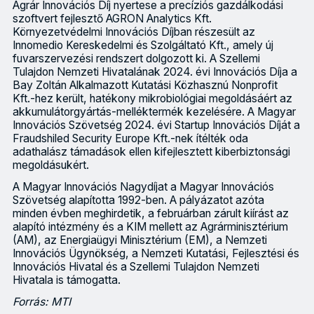
Agrár Innovációs Díj nyertese a precíziós gazdálkodási
szoftvert fejlesztő AGRON Analytics Kft.
Környezetvédelmi Innovációs Díjban részesült az
Innomedio Kereskedelmi és Szolgáltató Kft., amely új
fuvarszervezési rendszert dolgozott ki. A Szellemi
Tulajdon Nemzeti Hivatalának 2024. évi Innovációs Díja a
Bay Zoltán Alkalmazott Kutatási Közhasznú Nonprofit
Kft.-hez került, hatékony mikrobiológiai megoldásáért az
akkumulátorgyártás-melléktermék kezelésére. A Magyar
Innovációs Szövetség 2024. évi Startup Innovációs Díját a
Fraudshiled Security Europe Kft.-nek ítélték oda
adathalász támadások ellen kifejlesztett kiberbiztonsági
megoldásukért.
A Magyar Innovációs Nagydíjat a Magyar Innovációs
Szövetség alapította 1992-ben. A pályázatot azóta
minden évben meghirdetik, a februárban zárult kiírást az
alapító intézmény és a KIM mellett az Agrárminisztérium
(AM), az Energiaügyi Minisztérium (EM), a Nemzeti
Innovációs Ügynökség, a Nemzeti Kutatási, Fejlesztési és
Innovációs Hivatal és a Szellemi Tulajdon Nemzeti
Hivatala is támogatta.
Forrás: MTI