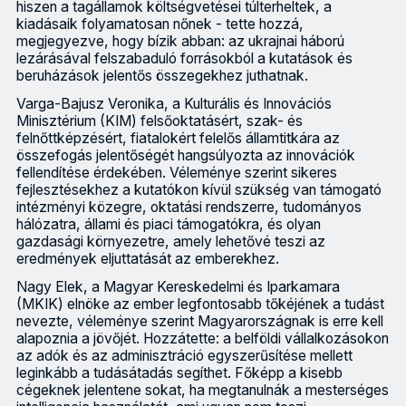
hiszen a tagállamok költségvetései túlterheltek, a
kiadásaik folyamatosan nőnek - tette hozzá,
megjegyezve, hogy bízik abban: az ukrajnai háború
lezárásával felszabaduló forrásokból a kutatások és
beruházások jelentős összegekhez juthatnak.
Varga-Bajusz Veronika, a Kulturális és Innovációs
Minisztérium (KIM) felsőoktatásért, szak- és
felnőttképzésért, fiatalokért felelős államtitkára az
összefogás jelentőségét hangsúlyozta az innovációk
fellendítése érdekében. Véleménye szerint sikeres
fejlesztésekhez a kutatókon kívül szükség van támogató
intézményi közegre, oktatási rendszerre, tudományos
hálózatra, állami és piaci támogatókra, és olyan
gazdasági környezetre, amely lehetővé teszi az
eredmények eljuttatását az emberekhez.
Nagy Elek, a Magyar Kereskedelmi és Iparkamara
(MKIK) elnöke az ember legfontosabb tőkéjének a tudást
nevezte, véleménye szerint Magyarországnak is erre kell
alapoznia a jövőjét. Hozzátette: a belföldi vállalkozásokon
az adók és az adminisztráció egyszerűsítése mellett
leginkább a tudásátadás segíthet. Főképp a kisebb
cégeknek jelentene sokat, ha megtanulnák a mesterséges