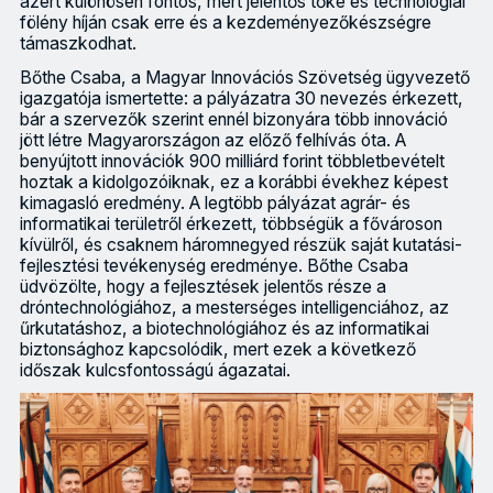
azért különösen fontos, mert jelentős tőke és technológiai
fölény híján csak erre és a kezdeményezőkészségre
támaszkodhat.
Bőthe Csaba, a Magyar Innovációs Szövetség ügyvezető
igazgatója ismertette: a pályázatra 30 nevezés érkezett,
bár a szervezők szerint ennél bizonyára több innováció
jött létre Magyarországon az előző felhívás óta. A
benyújtott innovációk 900 milliárd forint többletbevételt
hoztak a kidolgozóiknak, ez a korábbi évekhez képest
kimagasló eredmény. A legtöbb pályázat agrár- és
informatikai területről érkezett, többségük a fővároson
kívülről, és csaknem háromnegyed részük saját kutatási-
fejlesztési tevékenység eredménye. Bőthe Csaba
üdvözölte, hogy a fejlesztések jelentős része a
dróntechnológiához, a mesterséges intelligenciához, az
űrkutatáshoz, a biotechnológiához és az informatikai
biztonsághoz kapcsolódik, mert ezek a következő
időszak kulcsfontosságú ágazatai.