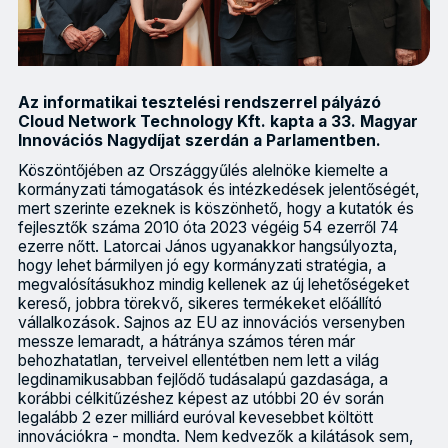
Az informatikai tesztelési rendszerrel pályázó
Cloud Network Technology Kft. kapta a 33. Magyar
Innovációs Nagydíjat szerdán a Parlamentben.
Köszöntőjében az Országgyűlés alelnöke kiemelte a
kormányzati támogatások és intézkedések jelentőségét,
mert szerinte ezeknek is köszönhető, hogy a kutatók és
fejlesztők száma 2010 óta 2023 végéig 54 ezerről 74
ezerre nőtt. Latorcai János ugyanakkor hangsúlyozta,
hogy lehet bármilyen jó egy kormányzati stratégia, a
megvalósításukhoz mindig kellenek az új lehetőségeket
kereső, jobbra törekvő, sikeres termékeket előállító
vállalkozások. Sajnos az EU az innovációs versenyben
messze lemaradt, a hátránya számos téren már
behozhatatlan, terveivel ellentétben nem lett a világ
legdinamikusabban fejlődő tudásalapú gazdasága, a
korábbi célkitűzéshez képest az utóbbi 20 év során
legalább 2 ezer milliárd euróval kevesebbet költött
innovációkra - mondta. Nem kedvezők a kilátások sem,