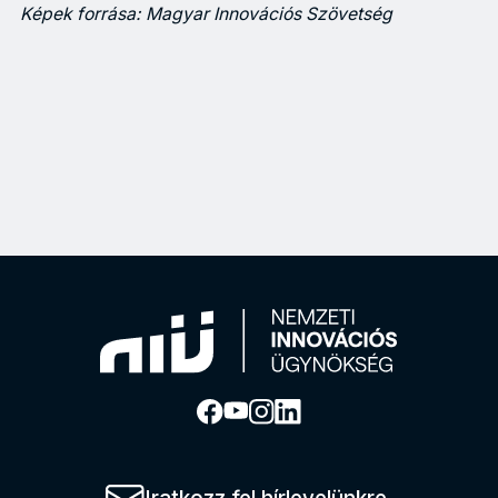
Képek forrása: Magyar Innovációs Szövetség
Az informatikai tesztelési rendszerrel pályázó Cloud Network T