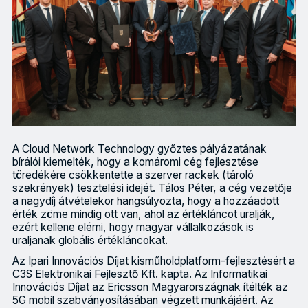
A Cloud Network Technology győztes pályázatának
bírálói kiemelték, hogy a komáromi cég fejlesztése
töredékére csökkentette a szerver rackek (tároló
szekrények) tesztelési idejét. Tálos Péter, a cég vezetője
a nagydíj átvételekor hangsúlyozta, hogy a hozzáadott
érték zöme mindig ott van, ahol az értékláncot uralják,
ezért kellene elérni, hogy magyar vállalkozások is
uraljanak globális értékláncokat.
Az Ipari Innovációs Díjat kisműholdplatform-fejlesztésért a
C3S Elektronikai Fejlesztő Kft. kapta. Az Informatikai
Innovációs Díjat az Ericsson Magyarországnak ítélték az
5G mobil szabványosításában végzett munkájáért. Az