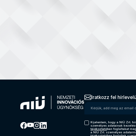
Iratkozz fel hírlevel
Kérjük, add meg az emai
Kijelentem, hogy a NIÜ Zrt. hír
személyes adatainak kezelés
tájékoztató
ban foglaltakat me
a NIÜ Zrt. személyes adataim
tájékoztatóban foglaltak szerin