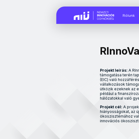
Rólunk
RInnoVa
Projekt leírás:
A RInn
támogatása terén tap
(EIC) való hozzáférés
vállalkozások támog
ütközik ezeknek az 
például a finanszíro
hálózatokkal való gy
Projekt cél:
A projekt
hiányosságokat, az ú
ökoszisztémához val
innovációs ökoszisz
Projekt leírás: A RInn