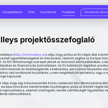
Szolgáltatások
Hírek
Események
Projektek
Innovációs ökos
lleys projektösszefoglaló
oValleys (
https://rinnovalleys.eu
) célja, hogy javítsa az EU régiói által a tec
asztalt egyenlőtlenségeket és kihívásokat, valamint segítse az Európai In
t. Az EIC létfontosságú szerepet játszik az innováció előmozdításában, a d
atásában és finanszírozás biztosításban. Az EU különböző régióiban azon
erőforrásoknak és lehetőségeknek a kiaknázása, ami számos tényezőre vez
záshoz való korlátozott hozzáférés, a nem megfelelő infrastruktúra, vagy a 
enge kapcsolat.
 célja, hogy egy transznacionális közös cselekvési terv létrehozásával áthi
j európai innovációs menetrenddel összhangban javítja az érintett régiók k
ó kapcsolódásra, valamint a befogadó, nemek sokféleségét figyelembe v
témák előmozdítására.
oValleys (
https://rinnovalleys.eu
) célja, hogy javítsa az EU régiói által 