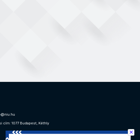
o@niu.hu
si cím: 1077 Budapest, Kéthly
✕