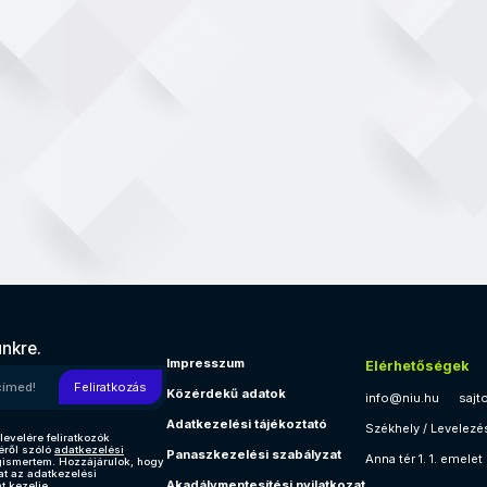
ünkre.
Impresszum
Elérhetőségek
l címed!
Feliratkozás
Közérdekű adatok
info@niu.hu
sajt
Adatkezelési tájékoztató
Székhely / Levelezé
levelére feliratkozók
éről szóló
adatkezelési
Panaszkezelési szabályzat
Anna tér 1. 1. emelet
gismertem. Hozzájárulok, hogy
at az adatkezelési
Akadálymentesítési nyilatkozat
t kezelje.