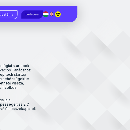
Magyar
English
Belépés
zisztéma
hnológiai startupok
novációs Tanácshoz
eep tech startup
ban nehézségekbe
ethető vissza,
nemzetközi
dalja a
épességeit az EIC
evő és összekapcsolt
a technológiai startupok támogatása terén tapasztalt egyenlőtlenségeket 