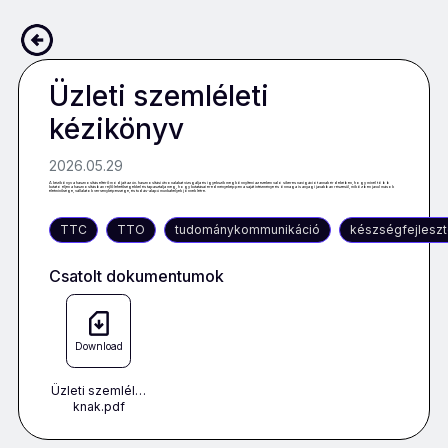
Vissza
Üzleti szemléleti
kézikönyv
2026.05.29
A kézikönyv a hasznosítás eltérő módjait az ún. hasznosítási útvonalakat vizsgálja és igyekszik megkönnyíteni az ezeken való sikeres navigációt annak érdekében, hogy minél több
kutató éljen a hasznosításban rejlő lehetőségekkel és tapasztalja meg, hogy kutatásai eredményeképpen a saját intézménye és önmaga is anyagi javakban részesül, miközben javul mások
életminősége, vállalatok versenyképessége, és tudás-alapú munkahelyek jönnek létre.
TTC
TTO
tudománykommunikáció
készségfejlesz
Csatolt dokumentumok
Download
Üzleti szemlél…
knak.pdf