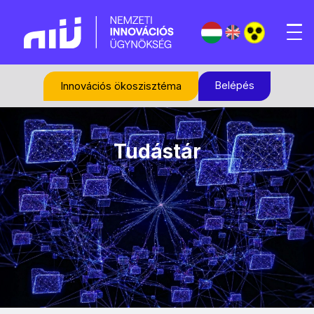
Belépés
Innovációs ökoszisztéma
Tudástár