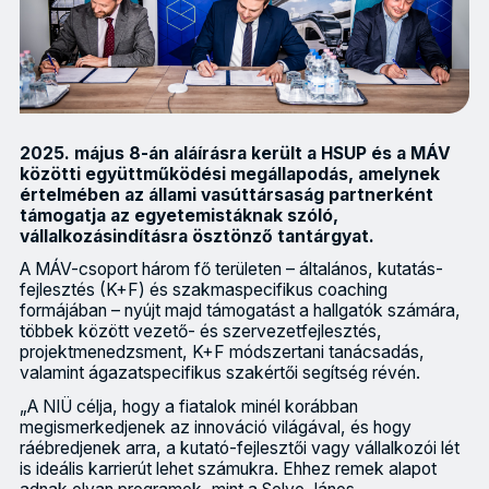
2025. május 8-án aláírásra került a HSUP és a MÁV
közötti együttműködési megállapodás, amelynek
értelmében az állami vasúttársaság partnerként
támogatja az egyetemistáknak szóló,
vállalkozásindításra ösztönző tantárgyat.
A MÁV-csoport három fő területen – általános, kutatás-
fejlesztés (K+F) és szakmaspecifikus coaching
formájában – nyújt majd támogatást a hallgatók számára,
többek között vezető- és szervezetfejlesztés,
projektmenedzsment, K+F módszertani tanácsadás,
valamint ágazatspecifikus szakértői segítség révén.
„A NIÜ célja, hogy a fiatalok minél korábban
megismerkedjenek az innováció világával, és hogy
ráébredjenek arra, a kutató-fejlesztői vagy vállalkozói lét
is ideális karrierút lehet számukra. Ehhez remek alapot