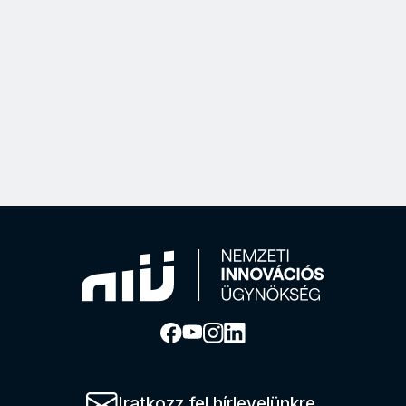
2025. május 8-án aláírásra került a HSUP és a MÁV közötti egy
Iratkozz fel hírlevelünkre.