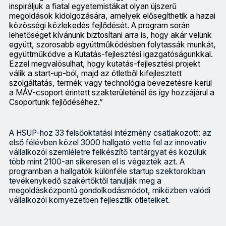
inspiráljuk a fiatal egyetemistákat olyan újszerű
megoldások kidolgozására, amelyek elősegíthetik a hazai
közösségi közlekedés fejlődését. A program során
lehetőséget kívánunk biztosítani arra is, hogy akár velünk
együtt, szorosabb együttműködésben folytassák munkát,
együttműködve a Kutatás-fejlesztési igazgatóságunkkal.
Ezzel megvalósulhat, hogy kutatás-fejlesztési projekt
válik a start-up-ból, majd az ötletből kifejlesztett
szolgáltatás, termék vagy technológia bevezetésre kerül
a MÁV-csoport érintett szakterületénél és így hozzájárul a
Csoportunk fejlődéséhez.”
A HSUP-hoz 33 felsőoktatási intézmény csatlakozott: az
első félévben közel 3000 hallgató vette fel az innovatív
vállalkozói szemléletre felkészítő tantárgyat és közülük
több mint 2100-an sikeresen el is végezték azt. A
programban a hallgatók különféle startup szektorokban
tevékenykedő szakértőktől tanulják meg a
megoldásközpontú gondolkodásmódot, miközben valódi
vállalkozói környezetben fejlesztik ötleteiket.