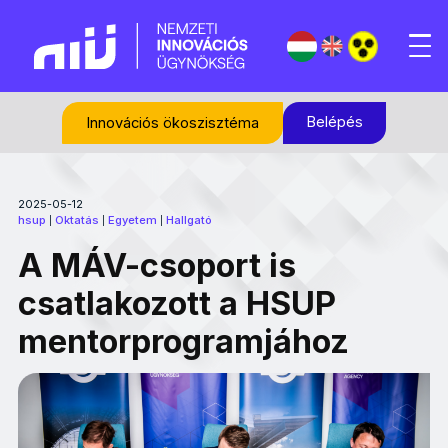
Belépés
Innovációs ökoszisztéma
2025-05-12
hsup
Oktatás
Egyetem
Hallgató
|
|
|
A MÁV-csoport is
csatlakozott a HSUP
mentorprogramjához