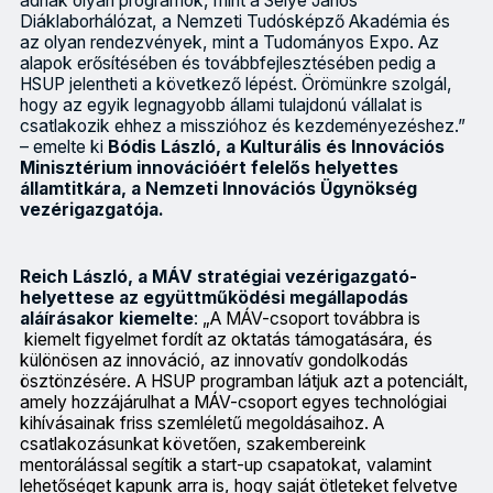
adnak olyan programok, mint a Selye János
Diáklaborhálózat, a Nemzeti Tudósképző Akadémia és
az olyan rendezvények, mint a Tudományos Expo. Az
alapok erősítésében és továbbfejlesztésében pedig a
HSUP jelentheti a következő lépést. Örömünkre szolgál,
hogy az egyik legnagyobb állami tulajdonú vállalat is
csatlakozik ehhez a misszióhoz és kezdeményezéshez.”
– emelte ki
Bódis László, a Kulturális és Innovációs
Minisztérium innovációért felelős helyettes
államtitkára, a Nemzeti Innovációs Ügynökség
vezérigazgatója.
Reich László, a MÁV stratégiai vezérigazgató-
helyettese az együttműködési megállapodás
aláírásakor kiemelte
:
„A MÁV-csoport továbbra is
kiemelt figyelmet fordít az oktatás támogatására, és
különösen az innováció, az innovatív gondolkodás
ösztönzésére. A HSUP programban látjuk azt a potenciált,
amely hozzájárulhat a MÁV-csoport egyes technológiai
kihívásainak friss szemléletű megoldásaihoz. A
csatlakozásunkat követően, szakembereink
mentorálással segítik a start-up csapatokat, valamint
lehetőséget kapunk arra is, hogy saját ötleteket felvetve