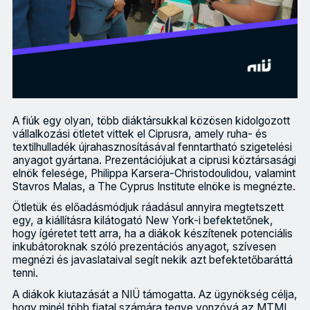
A fiúk egy olyan, több diáktársukkal közösen kidolgozott
vállalkozási ötletet vittek el Ciprusra, amely ruha- és
textilhulladék újrahasznosításával fenntartható szigetelési
anyagot gyártana. Prezentációjukat a ciprusi köztársasági
elnök felesége, Philippa Karsera-Christodoulidou, valamint
Stavros Malas, a The Cyprus Institute elnöke is megnézte.
Ötletük és előadásmódjuk ráadásul annyira megtetszett
egy, a kiállításra kilátogató New York-i befektetőnek,
hogy ígéretet tett arra, ha a diákok készítenek potenciális
inkubátoroknak szóló prezentációs anyagot, szívesen
megnézi és javaslataival segít nekik azt befektetőbaráttá
tenni.
A diákok kiutazását a NIÜ támogatta. Az ügynökség célja,
hogy minél több fiatal számára tegye vonzóvá az MTMI