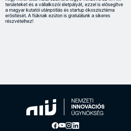
területeket és a vállalkozói életpályát, ezzel is elősegítve
a magyar kutatói utánpótlás és startup ökoszisztéma
erősítését. A fiúknak ezúton is gratulálunk a sikeres
részvételhez!
New York-i befektető érdeklődését is felkeltette a nyíregyházi 