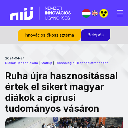
Belépés
Innovációs ökoszisztéma
2024-04-24
Diákok
Középiskola
Startup
Technológia
Kapcsolatrendszer
|
|
|
|
Ruha újra hasznosítással
értek el sikert magyar
diákok a ciprusi
tudományos vásáron