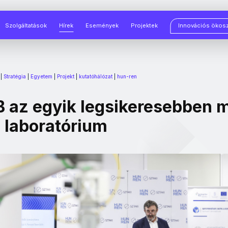
Szolgáltatások
Hírek
Események
Projektek
Innovációs ökos
|
Stratégia
|
Egyetem
|
Projekt
|
kutatóhálózat
|
hun-ren
 az egyik legsikeresebben 
 laboratórium