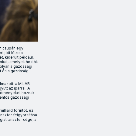
em csupán egy
 jött létre a
t, kiderült például,
mokat, amelyek hozták
 olyan a gazdasági
et és a gazdaság
lmazott: a MILAB
tt az iparral. A
edményeket hoznak:
lentős gazdasági
lliárd forintot, ez
anszfer felgyorsítása
iatranszfer cége, a