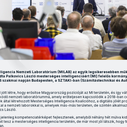
lligencia Nemzeti Laboratórium (MILAB) az egyik legsikeresebben mű
ta Palkovics László mesterséges intelligenciáért (MI) felelős kormány
AB szakmai napján Budapesten, a SZTAKI-ban (Számítástechnikai és Au
l jött létre, hogy erősítse Magyarország pozícióját az MI területén, és így vál
ödő nemzeti laboratóriummá, amely erőteljesen kapcsolódik a 2018-ban 
által létrehozott Mesterséges Intelligencia Koalícióhoz, a digitális jólét 
l a nemzeti laborokkal is, amelyek más-más területen, de szintén alkalmaz
cs László.
y jelenleg kompetenciatérképet fejlesztenek, amelyből néhány hét múlva kid
t tesz a mesterséges intelligencia területén, de már most jól látszik, hog
an.