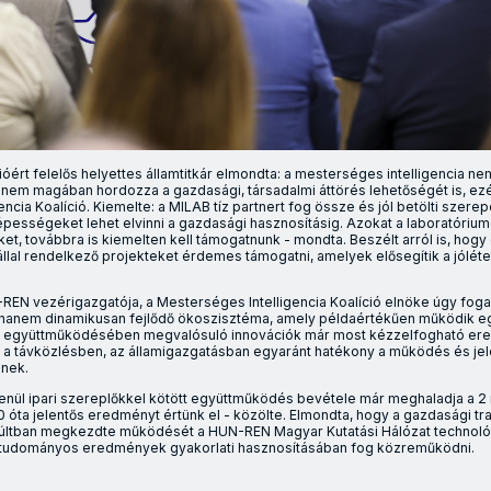
ióért felelős helyettes államtitkár elmondta: a mesterséges intelligencia n
hanem magában hordozza a gazdasági, társadalmi áttörés lehetőségét is, ezért
ncia Koalíció. Kiemelte: a MILAB tíz partnert fog össze és jól betölti szerepé
épességeket lehet elvinni a gazdasági hasznosításig. Azokat a laboratóriu
et, továbbra is kiemelten kell támogatnunk - mondta. Beszélt arról is, hogy
állal rendelkező projekteket érdemes támogatni, amelyek elősegítik a jólét
REN vezérigazgatója, a Mesterséges Intelligencia Koalíció elnöke úgy foga
hanem dinamikusan fejlődő ökoszisztéma, amely példaértékűen működik együ
 együttműködésében megvalósuló innovációk már most kézzelfogható er
a távközlésben, az államigazgatásban egyaránt hatékony a működés és je
nek.
enül ipari szereplőkkel kötött együttműködés bevétele már meghaladja a 2 mi
0 óta jelentős eredményt értünk el - közölte. Elmondta, hogy a gazdasági tr
ltban megkezdte működését a HUN-REN Magyar Kutatási Hálózat technológ
 tudományos eredmények gyakorlati hasznosításában fog közreműködni.