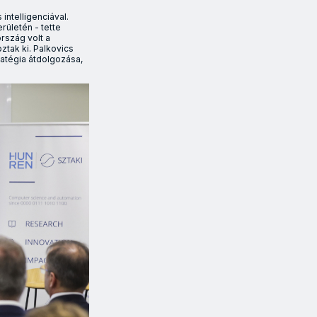
ntelligenciával.
rületén - tette
rszág volt a
ztak ki. Palkovics
tratégia átdolgozása,