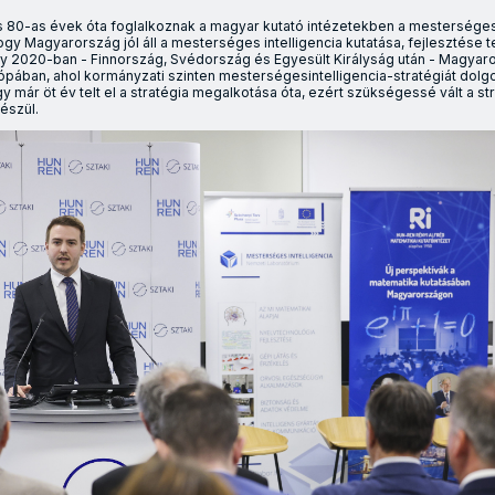
s 80-as évek óta foglalkoznak a magyar kutató intézetekben a mesterséges i
y Magyarország jól áll a mesterséges intelligencia kutatása, fejlesztése te
y 2020-ban - Finnország, Svédország és Egyesült Királyság után - Magyaro
pában, ahol kormányzati szinten mesterségesintelligencia-stratégiát dolgo
ogy már öt év telt el a stratégia megalkotása óta, ezért szükségessé vált a s
észül.