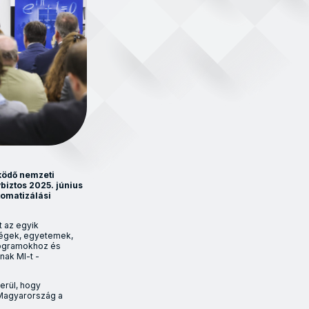
ködő nemzeti
biztos 2025. június
tomatizálási
t az egyik
cégek, egyetemek,
programokhoz és
nak MI-t -
erül, hogy
y Magyarország a