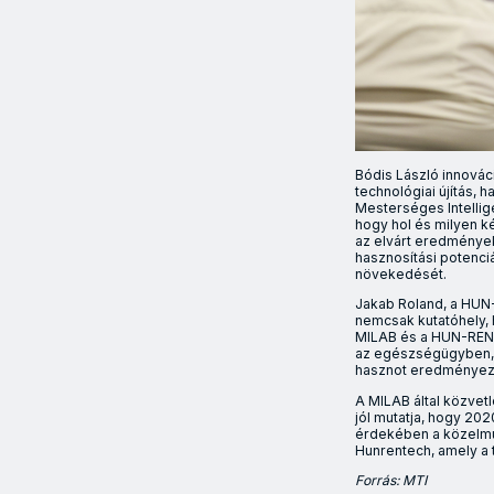
Bódis László innovác
technológiai újítás, 
Mesterséges Intellige
hogy hol és milyen k
az elvárt eredmények
hasznosítási potenci
növekedését.
Jakab Roland, a HUN-
nemcsak kutatóhely, 
MILAB és a HUN-REN
az egészségügyben, 
hasznot eredményez
A MILAB által közvetl
jól mutatja, hogy 202
érdekében a közelmú
Hunrentech, amely a
Forrás: MTI