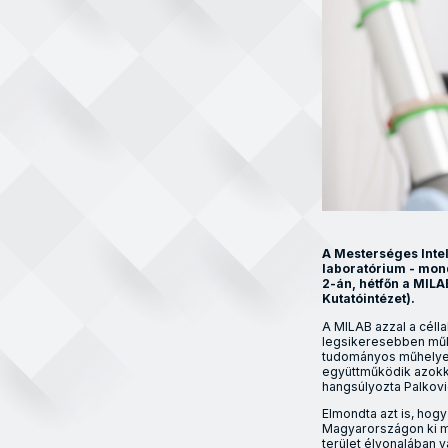
A Mesterséges Inte
laboratórium - mond
2-án, hétfőn a MIL
Kutatóintézet).
A MILAB azzal a célla
legsikeresebben műk
tudományos műhelyek 
együttműködik azokka
hangsúlyozta Palkovi
Elmondta azt is, hog
Magyarországon ki mi
terület élvonalában v