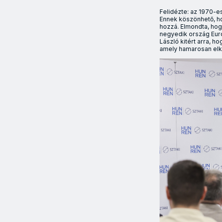
Felidézte: az 1970-e
Ennek köszönhető, hog
hozzá. Elmondta, hog
negyedik ország Euró
László kitért arra, h
amely hamarosan elk