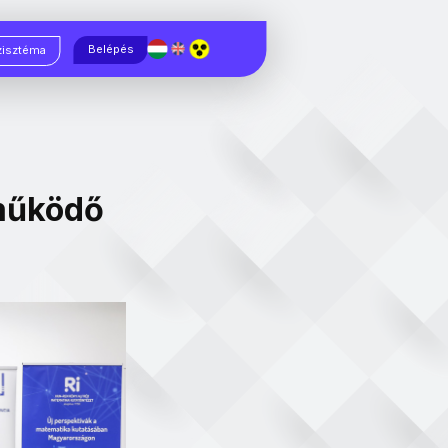
Magyar
English
Belépés
zisztéma
működő