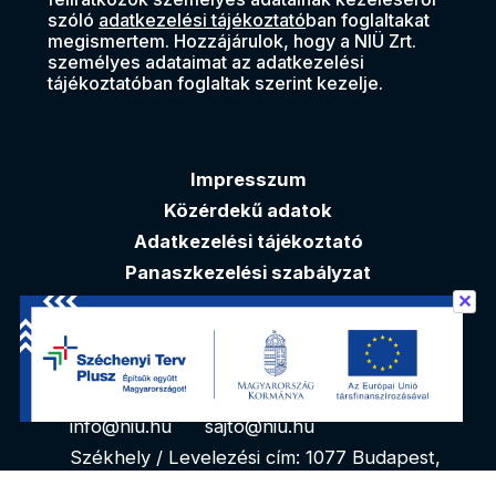
szóló
adatkezelési tájékoztató
ban foglaltakat
megismertem. Hozzájárulok, hogy a NIÜ Zrt.
személyes adataimat az adatkezelési
tájékoztatóban foglaltak szerint kezelje.
Impresszum
Közérdekű adatok
Adatkezelési tájékoztató
Panaszkezelési szabályzat
✕
Akadálymentesítési nyilatkozat
Elérhetőségek
info@niu.hu
sajto@niu.hu
Székhely / Levelezési cím: 1077 Budapest,
Kéthly Anna tér 1. 1. emelet