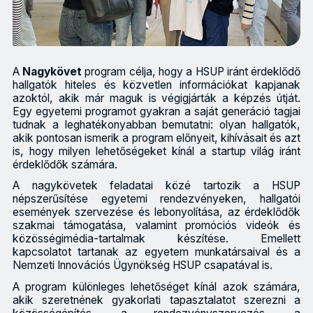
A
Nagykövet
program célja, hogy a HSUP iránt érdeklődő
hallgatók hiteles és közvetlen információkat kapjanak
azoktól, akik már maguk is végigjárták a képzés útját.
Egy egyetemi programot gyakran a saját generáció tagjai
tudnak a leghatékonyabban bemutatni: olyan hallgatók,
akik pontosan ismerik a program előnyeit, kihívásait és azt
is, hogy milyen lehetőségeket kínál a startup világ iránt
érdeklődők számára.
A nagykövetek feladatai közé tartozik a HSUP
népszerűsítése egyetemi rendezvényeken, hallgatói
események szervezése és lebonyolítása, az érdeklődők
szakmai támogatása, valamint promóciós videók és
közösségimédia-tartalmak készítése. Emellett
kapcsolatot tartanak az egyetem munkatársaival és a
Nemzeti Innovációs Ügynökség HSUP csapatával is.
A program különleges lehetőséget kínál azok számára,
akik szeretnének gyakorlati tapasztalatot szerezni a