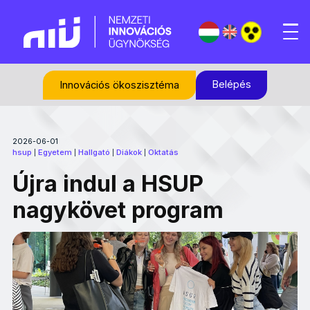
Belépés
Innovációs ökoszisztéma
2026-06-01
hsup
Egyetem
Hallgató
Diákok
Oktatás
|
|
|
|
Újra indul a HSUP
nagykövet program