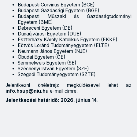
Budapesti Corvinus Egyetem (BCE)
Budapesti Gazdasági Egyetem (BGE)
Budapesti Műszaki és Gazdaságtudományi
Egyetem (BME)
Debreceni Egyetem (DE)
Dunaújvárosi Egyetem (DUE)
Eszterházy Károly Katolikus Egyetem (EKKE)
Eötvös Loránd Tudományegyetem (ELTE)
Neumann János Egyetem (NJE)
Óbudai Egyetem (ÓE)
Semmelweis Egyetem (SE)
Széchenyi István Egyetem (SZE)
Szegedi Tudományegyetem (SZTE)
Jelentkezni önéletrajz megküldésével lehet az
info.hsup@niu.hu
e-mail címre.
Jelentkezési határidő: 2026. június 14.
A Nagykövet program célja, hogy a HSUP iránt érdeklődő hallg