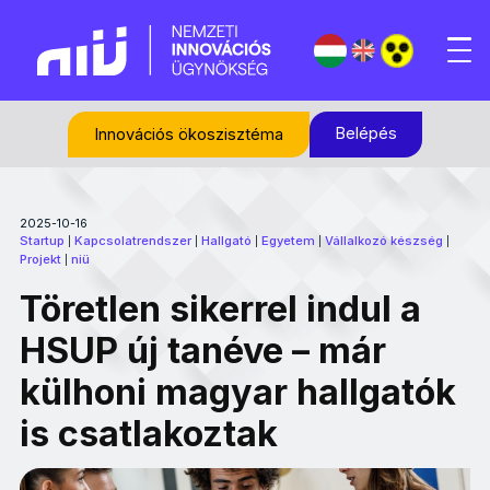
Belépés
Innovációs ökoszisztéma
2025-10-16
Startup
Kapcsolatrendszer
Hallgató
Egyetem
Vállalkozó készség
|
|
|
|
|
Projekt
niü
|
Töretlen sikerrel indul a
HSUP új tanéve – már
külhoni magyar hallgatók
is csatlakoztak