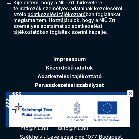
Kijelentem, hogy a NIÜ Zrt. hírlevelére
feliratkozók személyes adatainak kezeléséről
szóló
adatkezelési tájékoztató
ban foglaltakat
megismertem. Hozzájárulok, hogy a NIÜ Zrt.
személyes adataimat az adatkezelési
tájékoztatóban foglaltak szerint kezelje.
Impresszum
Közérdekű adatok
Adatkezelési tájékoztató
Panaszkezelési szabályzat
✕
Akadálymentesítési nyilatkozat
Elérhetőségek
info@niu.hu
sajto@niu.hu
Székhely / Levelezési cím: 1077 Budapest,