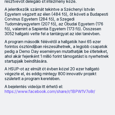
résztvevőt delegáló öt intézmény közé.
A jelentkezők számát tekintve a Széchenyi István
Egyetem végzett az élen (484 fő), őt követi a Budapesti
Corvinus Egyetem (284 fő), a Szegedi
Tudományegyetem (207 fő), az Óbudai Egyetem (176
fő), valamint a Sapientia Egyetem (173 fő). Összesen
3052 hallgató vette fel a tantárgyat az idei tanévben.
A program második félévétől a hallgatók havi 65 ezer
forintos ösztöndíjban részesülhetnek, a legjobb csapatok
pedig a Demo Day eseményen mutathatják be ötleteiket,
ahol akár fejenként 1 millió forint támogatást is nyerhetnek
startupjaik beindítására.
A HSUP-ot az elmúlt öt évben közel 20 ezer hallgató
végezte el, és eddig mintegy 800 innovatív projekt
született a program keretében.
A bejelentés videója itt érhető el:
https://www.facebook.com/share/r/1BPW1V7o8r/
Bódis László, a Nemzeti Innovációs Ügynökség (NIÜ) vezérigazga