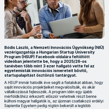
Bódis László, a Nemzeti Innovációs Ügynökség (NIÜ)
vezérigazgatója a Hungarian Startup University
Program (HSUP) Facebook-oldalára feltöltött
videóban jelentette be, hogy a 2025/26-os
tanévben több mint 3 ezer hallgató vette fel az
egyetemisták innovációs ismereteit bővítő,
startupalapítást ösztönző tantárgyat.
A HSUP immár hatodik éve segíti a fiatalokat abban, hogy
saját innovációs projektjeiket megvalósítsák, és akár
vállalkozássá fejlesszék. A program idén egy újabb
mérföldkőhöz érkezett: először vehetnek részt benne
külhoni magyar hallgatók is, az újonnan csatlakozó erdélyi
Sapientia Egyetem pedig rögtön bekerült a legtöbb