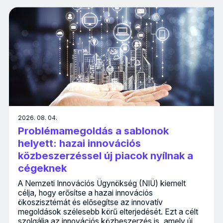
2026. 08. 04.
Problémamegoldás a sablonok
helyett: hazai innovációs
közbeszerzéssel új piacok nyílnak a
cégeknek
A Nemzeti Innovációs Ügynökség (NIÜ) kiemelt
célja, hogy erősítse a hazai innovációs
ökoszisztémát és elősegítse az innovatív
megoldások szélesebb körű elterjedését. Ezt a célt
szolgálja az innovációs közbeszerzés is, amely új