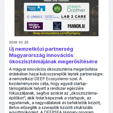
2026. 03. 20.
Új nemzetközi partnerség
Magyarország innovációs
ökoszisztémájának megerősítésére
A magyar innovációs ökoszisztéma megerősítése
érdekében hazai kulcsszereplők léptek partnerségre
a nemzetközi DEEP Ecosystems-szel. A
kezdeményezés célja, hogy egyedi startup-
támogatások helyett a rendszer egészére
fókuszáljanak, segítve azokat az „ökoszisztéma-
építőket”, akik hidat képeznek a startupok, az
egyetemek, a nagyvállalatok és befektetők között,
illetve elősegítik a szereplők közötti strukturális
együttműködést. A DEEPSEA Hungary program