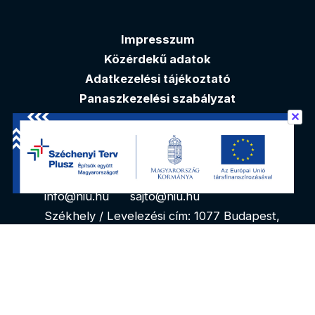
Impresszum
Közérdekű adatok
Adatkezelési tájékoztató
Panaszkezelési szabályzat
✕
Akadálymentesítési nyilatkozat
Elérhetőségek
info@niu.hu
sajto@niu.hu
Székhely / Levelezési cím: 1077 Budapest,
Kéthly Anna tér 1. 1. emelet
reon.digital