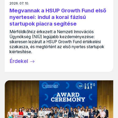
2026. 07. 10.
Megvannak a HSUP Growth Fund első
nyertesei: indul a korai fázisú
startupok piacra segítése
Mérföldkőhöz érkezett a Nemzeti Innovációs
Ügynökség (NIÜ) legújabb kezdeményezése:
sikeresen lezárult a HSUP Growth Fund értékelési
szakasza, és megtörtént az első nyertes startupok
kiértesítése.
Érdekel