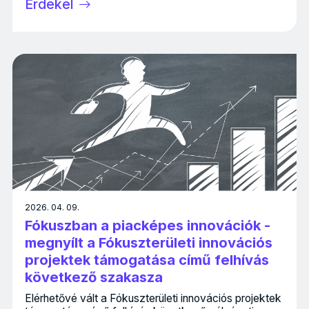
Érdekel
2026. 04. 09.
Fókuszban a piacképes innovációk -
megnyílt a Fókuszterületi innovációs
projektek támogatása című felhívás
következő szakasza
Elérhetővé vált a Fókuszterületi innovációs projektek