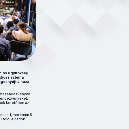
vációs Ügynökség
 ökoszisztéma
et nyújt a hazai
téma rendezvények
ő rendezvényeket,
ynek keretében az
nimum 1, maximum 5
ülföldi előadók