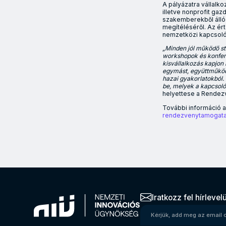
A pályázatra vállalk
illetve nonprofit ga
szakemberekből álló 
megítéléséről. Az ér
nemzetközi kapcsoló
„Minden jól működő st
workshopok és konfere
kisvállalkozás kapjo
egymást, együttműködé
hazai gyakorlatokból
be, melyek a kapcsoló
helyettese a Rende
További információ 
rendezvenytamogat
30 millió forintta
Iratkozz fel hírlevel
Kérjük, add meg az emai