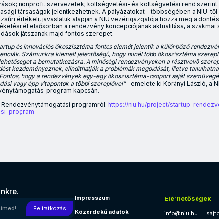
ozások; nonprofit szervezetek; költségvetési- és költségvetési rend szerin
zdasági társaságok jelentkezhetnek. A pályázatokat – többségében a NIÜ-től 
zsűri értékeli, javaslatuk alapján a NIÜ vezérigazgatója hozza meg a dönté
tékelésnél elsősorban a rendezvény koncepciójának aktualitása, a szakmai 
dások játszanak majd fontos szerepet.
artup és innovációs ökoszisztéma fontos elemét jelentik a különböző rendezv
nciák. Számunkra kiemelt jelentőségű, hogy minél több ökoszisztéma szereplő,
n lehetőséget a bemutatkozásra. A minőségi rendezvényeken a résztvevő szere
st kezdeményeznek, elindíthatják a problémák megoldását, illetve tanulhatna
. Fontos, hogy a rendezvények egy-egy ökoszisztéma-csoport saját szemüvegé
dási vagy épp vitapontok a többi szereplővel”
– emelete ki Korányi László, a 
zvénytámogatási program kapcsán.
a Rendezvénytámogatási programról:
https://niu.hu/project/startup-rende
asi-program
l támogatja a hazai innovációs rendezvények létrejöttét a Nemze
ünkre.
Impresszum
Elérhetőségek
l címed!
Feliratkozás
Közérdekű adatok
info@niu.hu
sajt