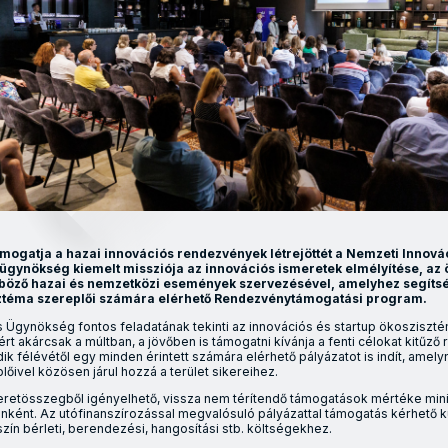
 támogatja a hazai innovációs rendezvények létrejöttét a Nemzeti Inno
 ügynökség kiemelt missziója az innovációs ismeretek elmélyítése, az
böző hazai és nemzetközi események szervezésével, amelyhez segítség
ztéma szereplői számára elérhető Rendezvénytámogatási program.
 Ügynökség fontos feladatának tekinti az innovációs és startup ökoszisz
 Ezért akárcsak a múltban, a jövőben is támogatni kívánja a fenti célokat kitűz
k félévétől egy minden érintett számára elérhető pályázatot is indít, amel
őivel közösen járul hozzá a terület sikereihez.
 keretösszegből igényelhető, vissza nem térítendő támogatások mértéke mi
tonként. Az utófinanszírozással megvalósuló pályázattal támogatás kérhető k
yszín bérleti, berendezési, hangosítási stb. költségekhez.