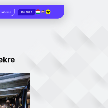
Magyar
English
Belépés
zisztéma
ekre