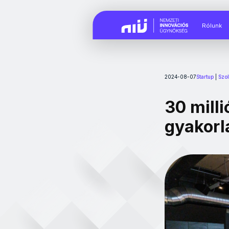
Rólunk
2024-08-07
Startup
|
Szol
30 milli
gyakorl