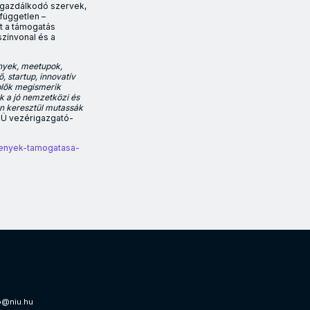
t gazdálkodó szervek,
független –
st a támogatás
színvonal és a
ények, meetupok,
 startup, innovatív
plők megismerik
k a jó nemzetközi és
n keresztül mutassák
NIÜ vezérigazgató-
zvenyek-tamogatasa-
ti Innovációs Ügynökség (NIÜ) 2024-ben. Az ügynökség kiemelt mis
o@niu.hu