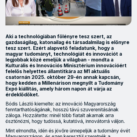
Aki a technológiában fölényre tesz szert, az
gazdaságilag, katonailag és társadalmilag is előnyre
tesz szert. Ezért alapvető feladatunk, hogy a
magyar tudományt, technológiát és innovációt a
legjobbak közé emeljük a világban - mondta a
Kulturális és Innovációs Minisztérium innovációért
felelős helyettes államtitkára az M1 aktuális
csatornán 2025. október 29-én annak kapcsán,
hogy kedden a Millenárison megnyílt a Tudomány
Expó kiállítás, amely három napon át várja az
érdeklődőket.
Bódis László kiemelte: az innováció Magyarország
fenntarthatóságának, hosszú távú szuverenitásának
záloga. Hozzátette: minél több fiatalt akarnak arra
ösztönözni, hogy tudóssá, kutatóvá, innovátorrá váljon.
Mint elmondta, idén és jövőre ünnepeljük a tudomány évét
Magyarországon, és ezen keresztül szeretnék a