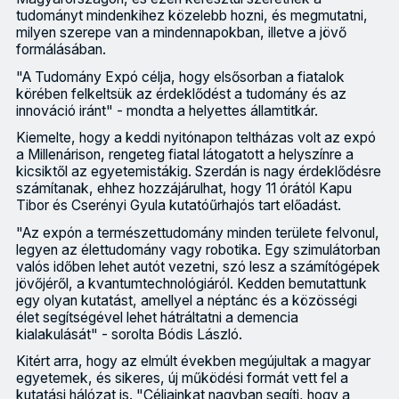
tudományt mindenkihez közelebb hozni, és megmutatni,
milyen szerepe van a mindennapokban, illetve a jövő
formálásában.
"A Tudomány Expó célja, hogy elsősorban a fiatalok
körében felkeltsük az érdeklődést a tudomány és az
innováció iránt" - mondta a helyettes államtitkár.
Kiemelte, hogy a keddi nyitónapon teltházas volt az expó
a Millenárison, rengeteg fiatal látogatott a helyszínre a
kicsiktől az egyetemistákig. Szerdán is nagy érdeklődésre
számítanak, ehhez hozzájárulhat, hogy 11 órától Kapu
Tibor és Cserényi Gyula kutatóűrhajós tart előadást.
"Az expón a természettudomány minden területe felvonul,
legyen az élettudomány vagy robotika. Egy szimulátorban
valós időben lehet autót vezetni, szó lesz a számítógépek
jövőjéről, a kvantumtechnológiáról. Kedden bemutattunk
egy olyan kutatást, amellyel a néptánc és a közösségi
élet segítségével lehet hátráltatni a demencia
kialakulását" - sorolta Bódis László.
Kitért arra, hogy az elmúlt években megújultak a magyar
egyetemek, és sikeres, új működési formát vett fel a
kutatási hálózat is. "Céljainkat nagyban segíti, hogy a