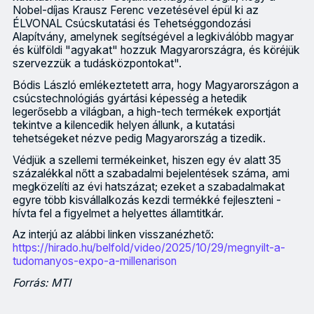
Nobel-díjas Krausz Ferenc vezetésével épül ki az
ÉLVONAL Csúcskutatási és Tehetséggondozási
Alapítvány, amelynek segítségével a legkiválóbb magyar
és külföldi "agyakat" hozzuk Magyarországra, és köréjük
szervezzük a tudásközpontokat".
Bódis László emlékeztetett arra, hogy Magyarországon a
csúcstechnológiás gyártási képesség a hetedik
legerősebb a világban, a high-tech termékek exportját
tekintve a kilencedik helyen állunk, a kutatási
tehetségeket nézve pedig Magyarország a tizedik.
Védjük a szellemi termékeinket, hiszen egy év alatt 35
százalékkal nőtt a szabadalmi bejelentések száma, ami
megközelíti az évi hatszázat; ezeket a szabadalmakat
egyre több kisvállalkozás kezdi termékké fejleszteni -
hívta fel a figyelmet a helyettes államtitkár.
Az interjú az alábbi linken visszanézhető:
https://hirado.hu/belfold/video/2025/10/29/megnyilt-a-
tudomanyos-expo-a-millenarison
Forrás: MTI
Aki a technológiában fölényre tesz szert, az gazdaságilag, kat