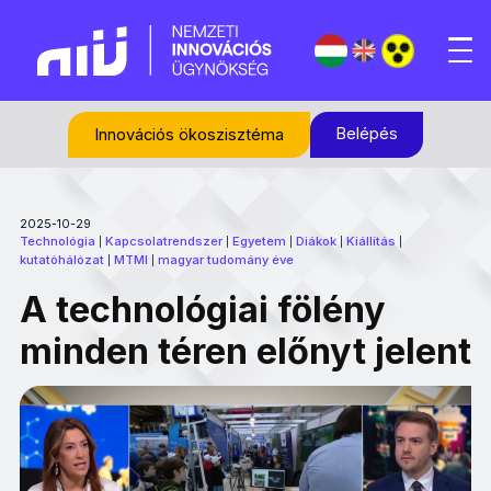
Belépés
Innovációs ökoszisztéma
2025-10-29
Technológia
Kapcsolatrendszer
Egyetem
Diákok
Kiállítás
|
|
|
|
|
kutatóhálózat
MTMI
magyar tudomány éve
|
|
A technológiai fölény
minden téren előnyt jelent