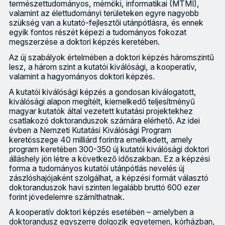
természettudományos, mérnöki, informatikai (MTMI),
valamint az élettudományi területeken egyre nagyobb
szükség van a kutató-fejlesztői utánpótlásra, és ennek
egyik fontos részét képezi a tudományos fokozat
megszerzése a doktori képzés keretében.
Az új szabályok értelmében a doktori képzés háromszintű
lesz, a három szint a kutatói kiválósági, a kooperatív,
valamint a hagyományos doktori képzés.
A kutatói kiválósági képzés a gondosan kiválogatott,
kiválósági alapon megítélt, kiemelkedő teljesítményű
magyar kutatók által vezetett kutatási projektekhez
csatlakozó doktoranduszok számára elérhető. Az idei
évben a Nemzeti Kutatási Kiválósági Program
keretösszege 40 milliárd forintra emelkedett, amely
program keretében 300-350 új kutatói kiválósági doktori
álláshely jön létre a következő időszakban. Ez a képzési
forma a tudományos kutatói utánpótlás nevelés új
zászlóshajójaként szolgálhat, a képzési formát választó
doktoranduszok havi szinten legalább bruttó 600 ezer
forint jövedelemre számíthatnak.
A kooperatív doktori képzés esetében – amelyben a
doktorandusz egyszerre dolgozik egyetemen, kórházban,