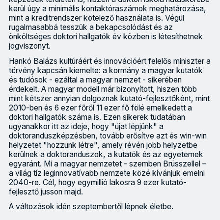
kerül úgy a minimális kontaktóraszámok meghatározása,
mint a kreditrendszer kötelező használata is. Végül
rugalmasabbá tesszük a bekapcsolódást és az
önköltséges doktori hallgatók év közben is létesíthetnek
jogviszonyt.
Hankó Balázs kultúráért és innovációért felelős miniszter a
törvény kapcsán kiemelte: a kormány a magyar kutatók
és tudósok - ezáltal a magyar nemzet - sikerében
érdekelt. A magyar modell már bizonyított, hiszen több
mint kétszer annyian dolgoznak kutató-fejlesztőként, mint
2010-ben és 6 ezer főről 11 ezer fő fölé emelkedett a
doktori hallgatók száma is. Ezen sikerek tudatában
ugyanakkor itt az ideje, hogy "újat lépjünk" a
doktoranduszképzésben, tovább erősítve azt és win-win
helyzetet "hozzunk létre", amely révén jobb helyzetbe
kerülnek a doktoranduszok, a kutatók és az egyetemek
egyaránt. Mi a magyar nemzetet - szemben Brüsszellel –
a világ tíz leginnovatívabb nemzete közé kívánjuk emelni
2040-re. Cél, hogy egymillió lakosra 9 ezer kutató-
fejlesztő jusson majd.
A változások idén szeptembertől lépnek életbe.
Úgy az egyetemek, mint a doktoranduszok, valamint az Országos