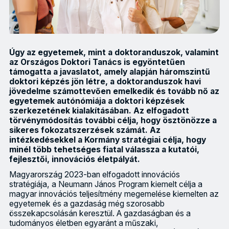
Úgy az egyetemek, mint a doktoranduszok, valamint
az Országos Doktori Tanács is egyöntetűen
támogatta a javaslatot, amely alapján háromszintű
doktori képzés jön létre, a doktoranduszok havi
jövedelme számottevően emelkedik és tovább nő az
egyetemek autónómiája a doktori képzések
szerkezetének kialakításában. Az elfogadott
törvénymódosítás további célja, hogy ösztönözze a
sikeres fokozatszerzések számát. Az
intézkedésekkel a Kormány stratégiai célja, hogy
minél több tehetséges fiatal válassza a kutatói,
fejlesztői, innovációs életpályát.
Magyarország 2023-ban elfogadott innovációs
stratégiája, a Neumann János Program kiemelt célja a
magyar innovációs teljesítmény megemelése kiemelten az
egyetemek és a gazdaság még szorosabb
összekapcsolásán keresztül. A gazdaságban és a
tudományos életben egyaránt a műszaki,