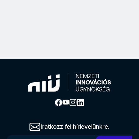
Iratkozz fel hírlevelünkre.
Kérjük, add meg az email címed!