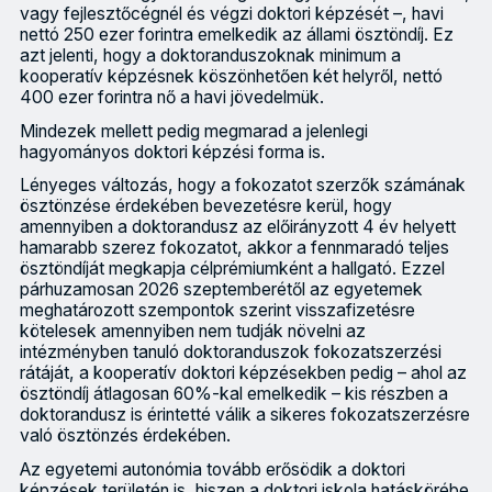
vagy fejlesztőcégnél és végzi doktori képzését –, havi
nettó 250 ezer forintra emelkedik az állami ösztöndíj. Ez
azt jelenti, hogy a doktoranduszoknak minimum a
kooperatív képzésnek köszönhetően két helyről, nettó
400 ezer forintra nő a havi jövedelmük.
Mindezek mellett pedig megmarad a jelenlegi
hagyományos doktori képzési forma is.
Lényeges változás, hogy a fokozatot szerzők számának
ösztönzése érdekében bevezetésre kerül, hogy
amennyiben a doktorandusz az előirányzott 4 év helyett
hamarabb szerez fokozatot, akkor a fennmaradó teljes
ösztöndíját megkapja célprémiumként a hallgató. Ezzel
párhuzamosan 2026 szeptemberétől az egyetemek
meghatározott szempontok szerint visszafizetésre
kötelesek amennyiben nem tudják növelni az
intézményben tanuló doktoranduszok fokozatszerzési
rátáját, a kooperatív doktori képzésekben pedig – ahol az
ösztöndíj átlagosan 60%-kal emelkedik – kis részben a
doktorandusz is érintetté válik a sikeres fokozatszerzésre
való ösztönzés érdekében.
Az egyetemi autonómia tovább erősödik a doktori
képzések területén is, hiszen a doktori iskola hatáskörébe