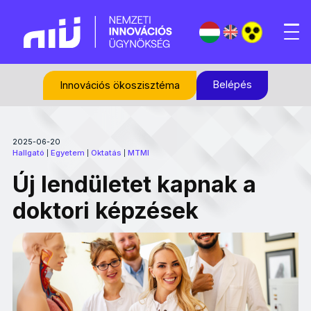
Belépés
Innovációs ökoszisztéma
2025-06-20
Hallgató
Egyetem
Oktatás
MTMI
|
|
|
Új lendületet kapnak a
doktori képzések