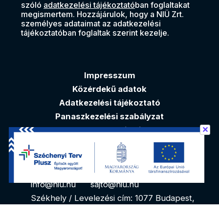
szóló
adatkezelési tájékoztató
ban foglaltakat
megismertem. Hozzájárulok, hogy a NIÜ Zrt.
személyes adataimat az adatkezelési
tájékoztatóban foglaltak szerint kezelje.
Impresszum
Közérdekű adatok
Adatkezelési tájékoztató
Panaszkezelési szabályzat
✕
Akadálymentesítési nyilatkozat
Elérhetőségek
info@niu.hu
sajto@niu.hu
Székhely / Levelezési cím: 1077 Budapest,
Kéthly Anna tér 1. 1. emelet