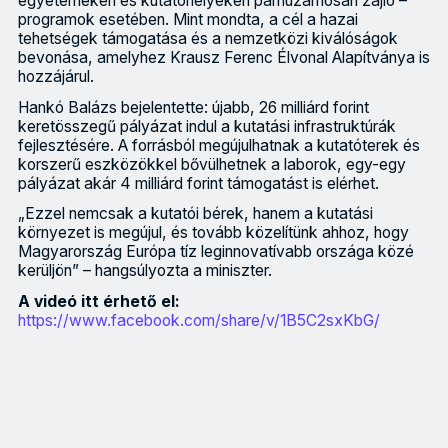
egyetemeken és kutatóhelyeken párhuzamosan zajló –
programok esetében. Mint mondta, a cél a hazai
tehetségek támogatása és a nemzetközi kiválóságok
bevonása, amelyhez Krausz Ferenc Élvonal Alapítványa is
hozzájárul.
Hankó Balázs bejelentette: újabb, 26 milliárd forint
keretösszegű pályázat indul a kutatási infrastruktúrák
fejlesztésére. A forrásból megújulhatnak a kutatóterek és
korszerű eszközökkel bővülhetnek a laborok, egy-egy
pályázat akár 4 milliárd forint támogatást is elérhet.
„Ezzel nemcsak a kutatói bérek, hanem a kutatási
környezet is megújul, és tovább közelítünk ahhoz, hogy
Magyarország Európa tíz leginnovatívabb országa közé
kerüljön” – hangsúlyozta a miniszter.
A videó itt érhető el:
https://www.facebook.com/share/v/1B5C2sxKbG/
Az elmúlt egy évben jelentős előrelépések történtek a magyar k