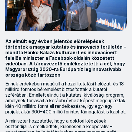
Az elmúlt egy évben jelentős előrelépések
történtek a magyar kutatás és innováció területén –
mondta Hankó Balázs kultúráért és innovációért
felelős miniszter a Facebook-oldalán közzétett
videóban. A tárcavezető emlékeztetett: a cél, hogy
Magyarország 2030-ra Európa tíz leginnovatívabb
országa közé tartozzon.
Ennek érdekében megújult a hazai kutatási hálózat, és 18
milliárd forintos béremelést biztosítottak a kutatói
szférában. Emellett elindult a kutatási kiválósági program,
amelynek forrásait a korábbi évhez képest megduplázták:
idén 40 milliárd forint áll rendelkezésre, így egy-egy
projekt akár 300–400 millió forintos támogatást is kaphat.
A miniszter hozzátette, hogy a doktori képzések
ösztöndíjai is emelkedtek, különösen a kooperatív –