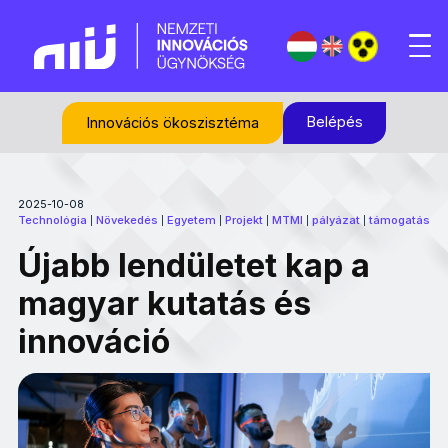
Belépés
Innovációs ökoszisztéma
2025-10-08
Technológia
Növekedés
Egyetem
Projekt
MTMI
pályázat
támogatás
|
|
|
|
|
|
Újabb lendületet kap a
magyar kutatás és
innováció