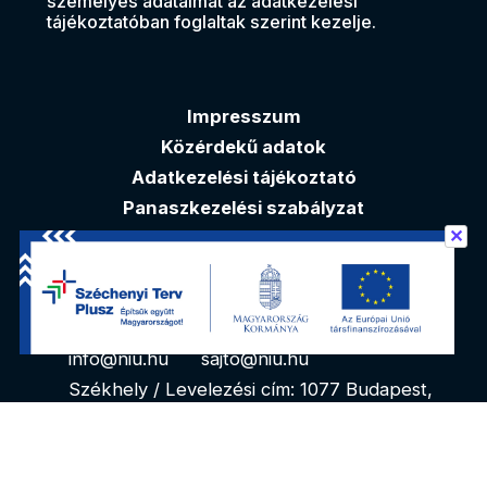
személyes adataimat az adatkezelési
tájékoztatóban foglaltak szerint kezelje.
Impresszum
Közérdekű adatok
Adatkezelési tájékoztató
Panaszkezelési szabályzat
✕
Akadálymentesítési nyilatkozat
Elérhetőségek
info@niu.hu
sajto@niu.hu
Székhely / Levelezési cím: 1077 Budapest,
Kéthly Anna tér 1. 1. emelet