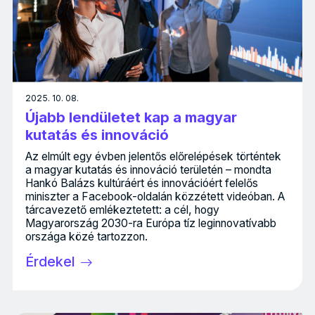
2025. 10. 08.
Újabb lendületet kap a magyar
kutatás és innováció
Az elmúlt egy évben jelentős előrelépések történtek
a magyar kutatás és innováció területén – mondta
Hankó Balázs kultúráért és innovációért felelős
miniszter a Facebook-oldalán közzétett videóban. A
tárcavezető emlékeztetett: a cél, hogy
Magyarország 2030-ra Európa tíz leginnovatívabb
országa közé tartozzon.
Érdekel