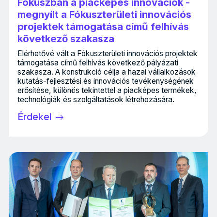
Fókuszban a piacképes innovációk -
megnyílt a Fókuszterületi innovációs
projektek támogatása című felhívás
következő szakasza
Elérhetővé vált a Fókuszterületi innovációs projektek
támogatása című felhívás következő pályázati
szakasza. A konstrukció célja a hazai vállalkozások
kutatás-fejlesztési és innovációs tevékenységének
erősítése, különös tekintettel a piacképes termékek,
technológiák és szolgáltatások létrehozására.
Érdekel