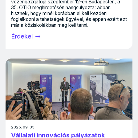
vezérigazgatója szeptember 12-én Budapesten, a
35. OTIO meghirdetésén hangsúlyozta: abban
hisznek, hogy minél korábban el kell kezdeni
foglalkozni a tehetségek ügyével, és éppen ezért ezt
már a köziskolákban meg kell tenni.
Érdekel
2025. 09. 05.
Vállalati innovációs pályázatok