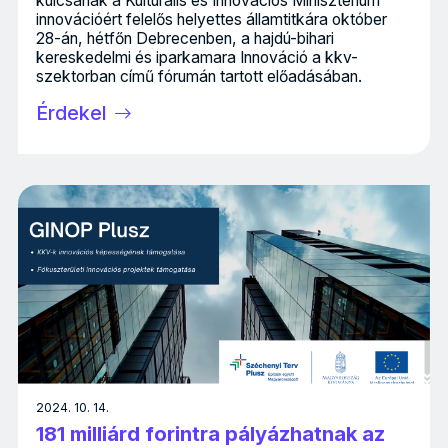
kulcsának a Kulturális és Innovációs Minisztérium
innovációért felelős helyettes államtitkára október
28-án, hétfőn Debrecenben, a hajdú-bihari
kereskedelmi és iparkamara Innováció a kkv-
szektorban című fórumán tartott előadásában.
Érdekel
2024. 10. 14.
181 milliárd forintra pályázhatnak az