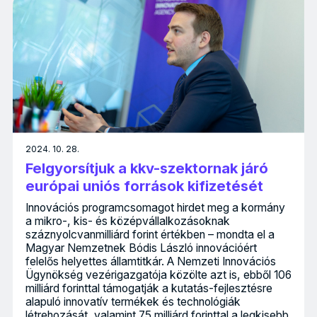
2024. 10. 28.
Felgyorsítjuk a kkv-szektornak járó
európai uniós források kifizetését
Innovációs programcsomagot hirdet meg a kormány
a mikro-, kis- és középvállalkozásoknak
száznyolcvanmilliárd forint értékben – mondta el a
Magyar Nemzetnek Bódis László innovációért
felelős helyettes államtitkár. A Nemzeti Innovációs
Ügynökség vezérigazgatója közölte azt is, ebből 106
milliárd forinttal támogatják a kutatás-fejlesztésre
alapuló innovatív termékek és technológiák
létrehozását, valamint 75 milliárd forinttal a legkisebb