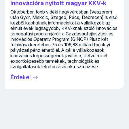
innovációra nyitott magyar KKV-k
Októberben több vidéki nagyvárosban (Veszprém
után Győr, Miskolc, Szeged, Pécs, Debrecen) is első
kézből kaphatnak információkat a vállalkozók az
elmúlt évek legnagyobb, KKV-knak szóló innovációs
támogatási programjáról: a Gazdaságfejlesztési és
Innovációs Operatív Program (GINOP) Plusz két
felhívása keretében 75 és 106,88 milliárd forintnyi
pályázati pénz érhető el. A cél a vállalkozások
innovációs képességeinek javítása, illetve minél
exportképesebb termékek, technológiák és
szolgáltatások létrehozásának ösztönzése.
Érdekel