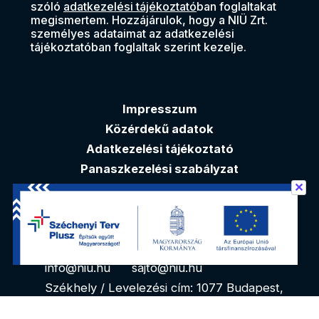
szóló
adatkezelési tájékoztató
ban foglaltakat
megismertem. Hozzájárulok, hogy a NIÜ Zrt.
személyes adataimat az adatkezelési
tájékoztatóban foglaltak szerint kezelje.
Impresszum
Közérdekű adatok
Adatkezelési tájékoztató
Panaszkezelési szabályzat
✕
Akadálymentesítési nyilatkozat
Elérhetőségek
info@niu.hu
sajto@niu.hu
Székhely / Levelezési cím: 1077 Budapest,
Kéthly Anna tér 1. 1. emelet