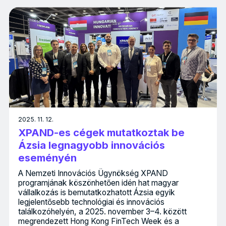
2025. 11. 12.
XPAND-es cégek mutatkoztak be
Ázsia legnagyobb innovációs
eseményén
A Nemzeti Innovációs Ügynökség XPAND
programjának köszönhetően idén hat magyar
vállalkozás is bemutatkozhatott Ázsia egyik
legjelentősebb technológiai és innovációs
találkozóhelyén, a 2025. november 3–4. között
megrendezett Hong Kong FinTech Week és a