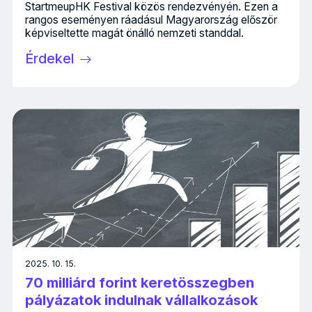
StartmeupHK Festival közös rendezvényén. Ezen a
rangos eseményen ráadásul Magyarország először
képviseltette magát önálló nemzeti standdal.
Érdekel
2025. 10. 15.
70 milliárd forint keretösszegben
pályázatok indulnak vállalkozások