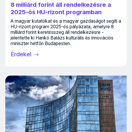
8 milliárd forint áll rendelkezésre a
2025-ös HU-rizont programban
A magyar kutatókat és a magyar gazdaságot segíti a
HU-rizont program 2025-ös pályázata, amelyre 8
milliárd forint keretösszeg áll rendelkezésre -
jelentette ki Hankó Balázs kulturális és innovációs
miniszter hétfőn Budapesten.
Érdekel