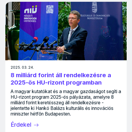
2025. 03. 24.
8 milliárd forint áll rendelkezésre a
2025-ös HU-rizont programban
A magyar kutatókat és a magyar gazdaságot segíti a
HU-rizont program 2025-ös pályázata, amelyre 8
milliárd forint keretösszeg áll rendelkezésre -
jelentette ki Hankó Balázs kulturális és innovációs
miniszter hétfőn Budapesten.
Érdekel